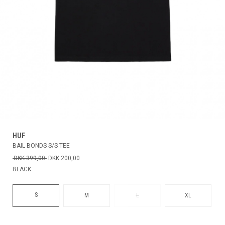
HUF
BAIL BONDS S/S TEE
DKK 399,00
DKK 200,00
BLACK
S
M
L
XL