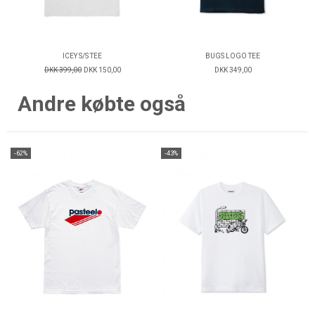
ICEY S/S TEE
BUGS LOGO TEE
DKK 399,00
DKK 150,00
DKK 349,00
Andre købte også
-62%
-43%