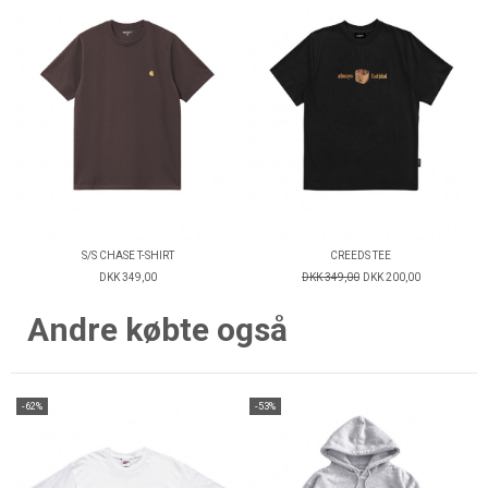
S/S CHASE T-SHIRT
CREEDS TEE
DKK 349,00
DKK 349,00
DKK 200,00
Andre købte også
-62%
-53%