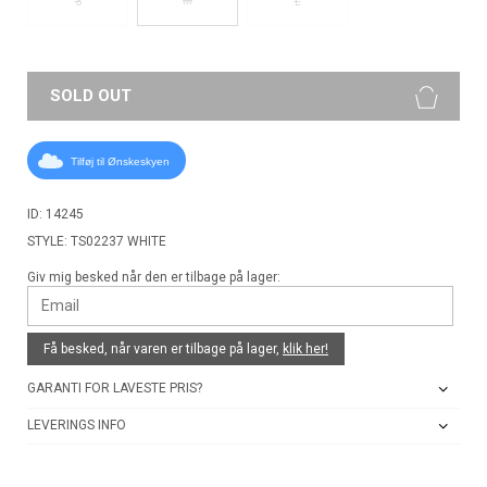
S
L
SOLD OUT
Tilføj til Ønskeskyen
ID: 14245
STYLE: TS02237 WHITE
Giv mig besked når den er tilbage på lager:
Få besked, når varen er tilbage på lager,
klik her!
GARANTI FOR LAVESTE PRIS?
LEVERINGS INFO