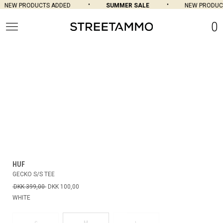
NEW PRODUCTS ADDED
SUMMER SALE
NEW PRODUCT
0
HUF
GECKO S/S TEE
DKK 399,00
DKK 100,00
WHITE
M