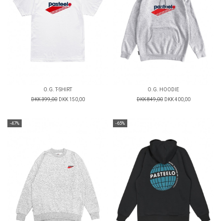
O.G. T-SHIRT
O.G. HOODIE
DKK 399,00
DKK 150,00
DKK 849,00
DKK 400,00
-47%
-65%