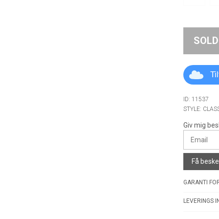
SOLD
Ti
ID: 11537
STYLE: CLAS
Giv mig bes
Få besked
GARANTI FOR
LEVERINGS I