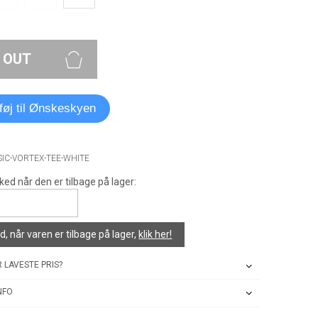
 OUT
lføj til Ønskeskyen
SIC-VORTEX-TEE-WHITE
ked når den er tilbage på lager:
, når varen er tilbage på lager,
klik her!
 LAVESTE PRIS?
NFO