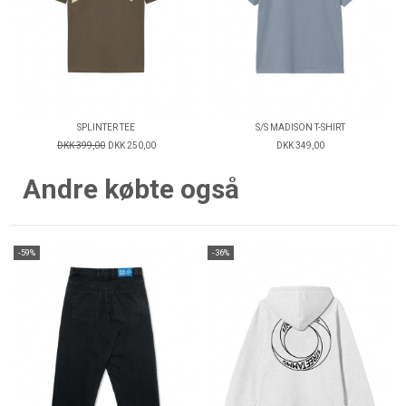
SPLINTER TEE
S/S MADISON T-SHIRT
DKK 399,00
DKK 250,00
DKK 349,00
Andre købte også
-59%
-36%