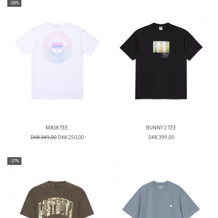
-28%
MASK TEE
BUNNY 2 TEE
DKK 349,00
DKK 250,00
DKK 399,00
-37%