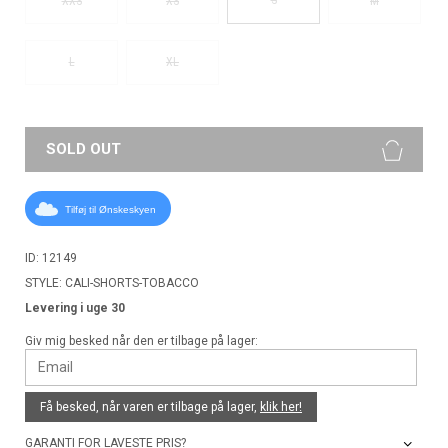
XXS
XS
M
L
XL
SOLD OUT
Tilføj til Ønskeskyen
ID: 12149
STYLE: CALI-SHORTS-TOBACCO
Levering i uge 30
Giv mig besked når den er tilbage på lager:
Få besked, når varen er tilbage på lager,
klik her!
GARANTI FOR LAVESTE PRIS?