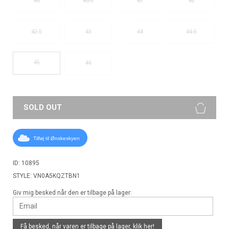
40
40.5
41
42
42.5
43
44
44.5
45
46
SOLD OUT
Tilføj til Ønskeskyen
ID: 10895
STYLE: VN0A5KQZTBN1
Giv mig besked når den er tilbage på lager:
Få besked, når varen er tilbage på lager,
klik her!