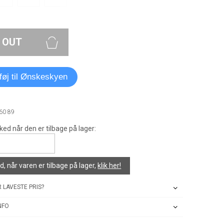
 OUT
lføj til Ønskeskyen
60 89
ked når den er tilbage på lager:
, når varen er tilbage på lager,
klik her!
 LAVESTE PRIS?
NFO