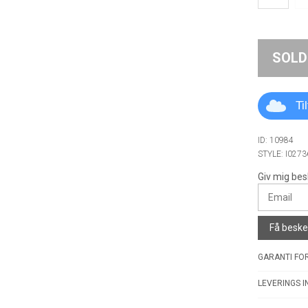
SOLD
Ti
ID: 10984
STYLE: I0273
Giv mig bes
Få besked
GARANTI FOR
LEVERINGS I