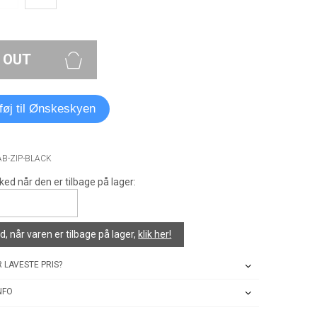
 OUT
lføj til Ønskeskyen
AB-ZIP-BLACK
ked når den er tilbage på lager:
, når varen er tilbage på lager,
klik her!
 LAVESTE PRIS?
NFO