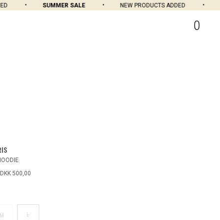
SUMMER SALE
NEW PRODUCTS ADDED
SU
0
RIS
HOODIE
DKK 500,00
L
M