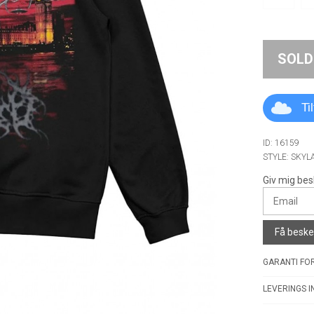
SOLD
Ti
ID: 16159
STYLE: SKYL
Giv mig bes
Få besked
GARANTI FOR
LEVERINGS I