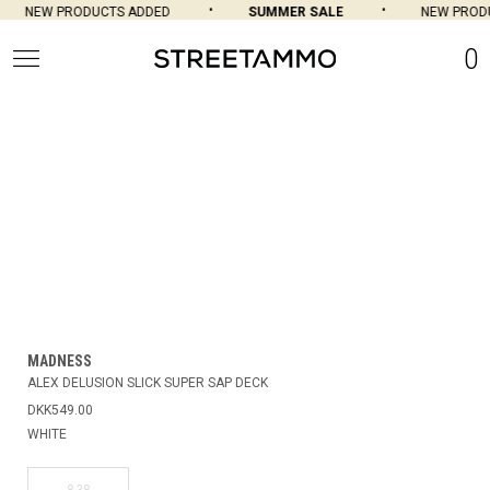
NEW PRODUCTS ADDED
SUMMER SALE
NEW PRODU
0
MADNESS
ALEX DELUSION SLICK SUPER SAP DECK
DKK549.00
WHITE
8.38