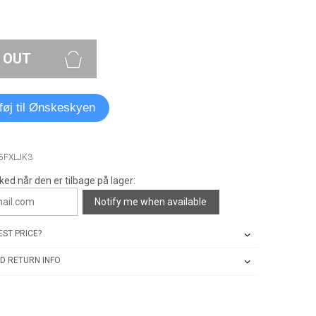
 OUT
lføj til Ønskeskyen
5FXLJK3
ked når den er tilbage på lager:
Notify me when available
ST PRICE?
D RETURN INFO