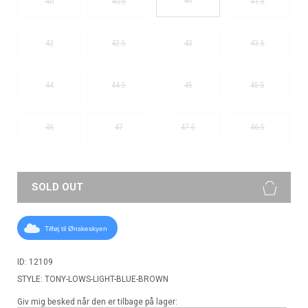
41
40
40.5
41.5
42
42.5
43
43.5
44
44.5
45
45.5
46
47
47.5
46.5
SOLD OUT
Tilføj til Ønskeskyen
ID: 12109
STYLE: TONY-LOWS-LIGHT-BLUE-BROWN
Giv mig besked når den er tilbage på lager: