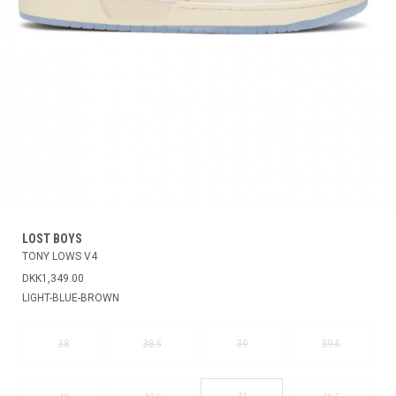
LOST BOYS
TONY LOWS V4
DKK1,349.00
LIGHT-BLUE-BROWN
38
38.5
39
39.5