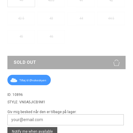
40.5
41
42
42.5
43
44
44.5
45
46
SOLD OUT
Tilføj til Ønskeskyen
ID: 10896
STYLE: VN0A5JICB9M1
Giv mig besked når den er tilbage på lager:
Notify me when available