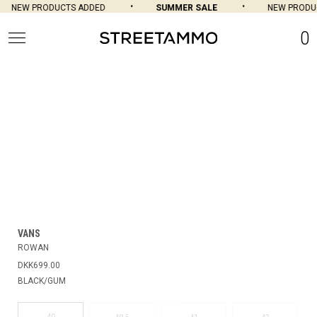
NEW PRODUCTS ADDED
SUMMER SALE
NEW PRODU
0
VANS
ROWAN
DKK699.00
BLACK/GUM
40