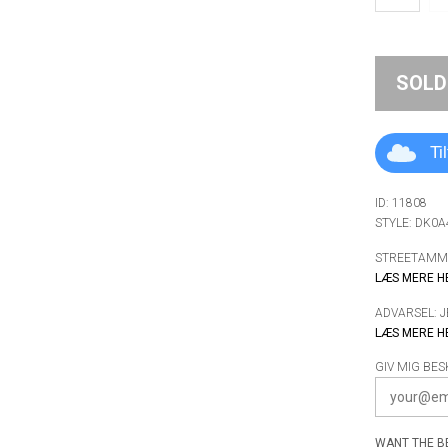
SOLD
Ti
ID: 11808
STYLE: DK0
STREETAMMO
LÆS MERE H
ADVARSEL: 
LÆS MERE H
GIV MIG BES
WANT THE BE