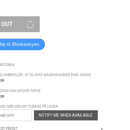
 OUT
lføj til Ønskeskyen
A4XZGBLK
 ANBEFALER, AT DU IKKE MASKINVASKER DINE JEANS!
ER!
JEANS KAN AFGIVE FARVE
ER!
KED NÅR DEN ER TILBAGE PÅ LAGER:
NOTIFY ME WHEN AVAILABLE
ST PRICE?